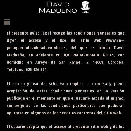
El presente aviso legal recoge las condiciones generales que
Inicio
rigen el acceso y el uso del sitio web
www.xn--
peluqueriadavidmadueo-vbc.es
, del que es titular
David
El Peluquero
Madueño
, en adelante
PELUQUERIADAVIDMADUEÑO.ES
, con
domicilio en Arroyo de San Rafael, 5, 14001, Córdoba.
Cortes Personalizados
Teléfono:
625 426 364
.
Productos
El acceso y uso del sitio web implica la expresa y plena
Blog
aceptación de estas condiciones generales en la versión
publicada en el momento en que el usuario acceda al mismo,
Donde Estamos
sin perjuicio de las condiciones particulares que pudieran
aplicarse en algunos de los servicios concretos del sitio web.
Contacto
El usuario acepta que el acceso al presente sitio web y de los